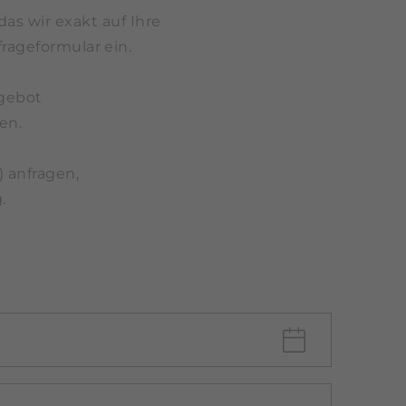
as wir exakt auf Ihre
rageformular ein.
ngebot
en.
) anfragen,
.