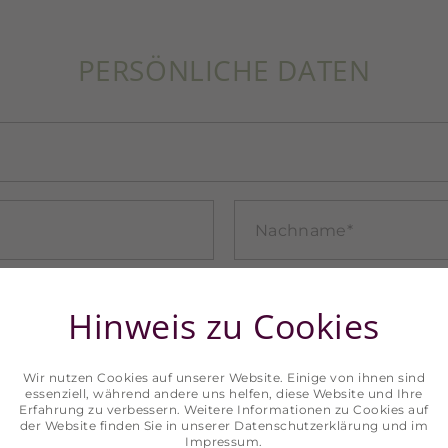
PERSÖNLICHE DATEN
Hinweis zu Cookies
Wir nutzen Cookies auf unserer Website. Einige von ihnen sind
essenziell, während andere uns helfen, diese Website und Ihre
Erfahrung zu verbessern. Weitere Informationen zu Cookies auf
der Website finden Sie in unserer
Datenschutzerklärung
und im
Impressum
.