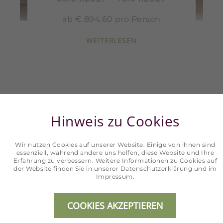
ab € 894,60 pro Person
WEITERLESEN
Hinweis zu Cookies
Wir nutzen Cookies auf unserer Website. Einige von ihnen sind
essenziell, während andere uns helfen, diese Website und Ihre
Erfahrung zu verbessern. Weitere Informationen zu Cookies auf
der Website finden Sie in unserer
Datenschutzerklärung
und im
Impressum
.
Sie haben noch Fragen?
WIR BERATEN SIE GERNE!
COOKIES AKZEPTIEREN