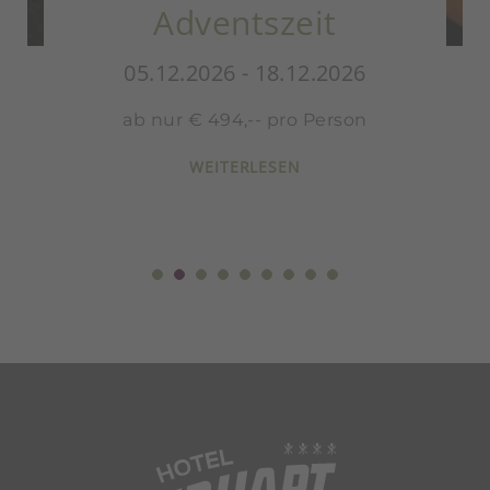
eit
Nikolaus - 4=3 
12.2026
05.12.2026 - 18.12
o Person
ab nur € 489,- pro 
N
WEITERLESEN